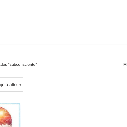
ados “subconsciente”
Mo