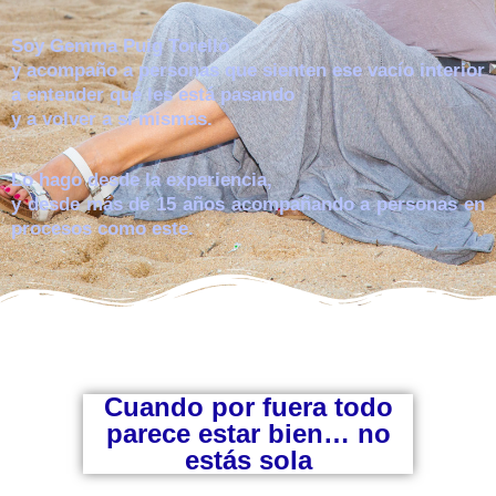
Soy Gemma Puig Torelló
y acompaño a personas que sienten ese vacío interior
a entender qué les está pasando
y a volver a sí mismas.
Lo hago desde la experiencia,
y desde más de 15 años acompañando a personas en
procesos como este.
Cuando por fuera todo
parece estar bien… no
estás sola