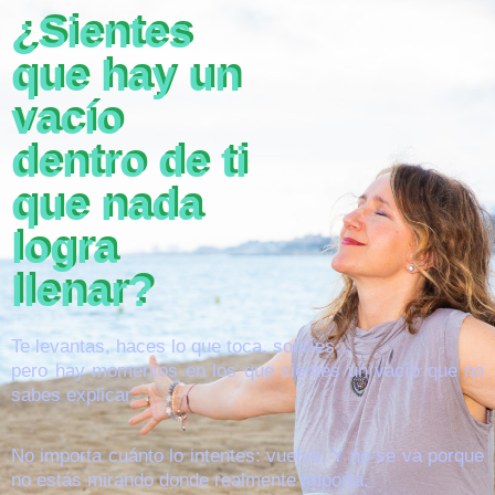
¿Sientes
que hay un
vacío
dentro de ti
que nada
logra
llenar?
Te levantas, haces lo que toca, sonríes…
pero hay momentos en los que sientes un vacío que no
sabes explicar.
No importa cuánto lo intentes: vuelve. Y no se va porque
no estás mirando donde realmente importa.